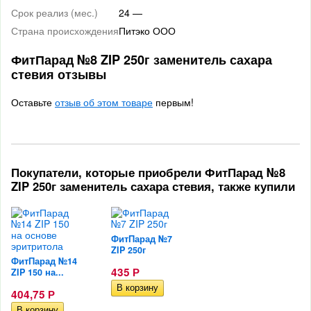
Срок реализ (мес.)
24 —
Страна происхождения
Питэко ООО
ФитПарад №8 ZIP 250г заменитель сахара
стевия отзывы
Оставьте
отзыв об этом товаре
первым!
Покупатели, которые приобрели ФитПарад №8
ZIP 250г заменитель сахара стевия, также купили
ФитПарад №7
ZIP 250г
ФитПарад №14
435
ZIP 150 на...
Р
404,75
Р