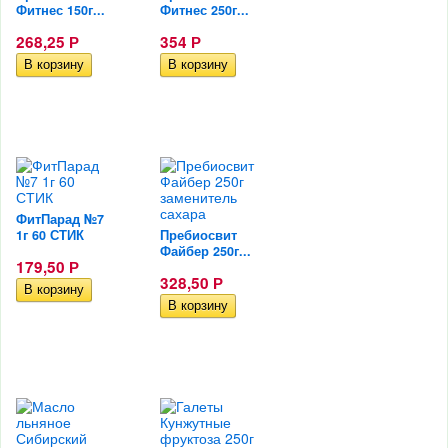
Фитнес 150г...
Фитнес 250г...
268,25
354
Р
Р
ФитПарад №7
1г 60 СТИК
Пребиосвит
Файбер 250г...
179,50
Р
328,50
Р