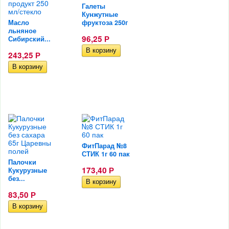
Галеты
Кунжутные
Масло
фруктоза 250г
льняное
96,25
Сибирский...
Р
243,25
Р
ФитПарад №8
СТИК 1г 60 пак
Палочки
173,40
Кукурузные
Р
без...
83,50
Р