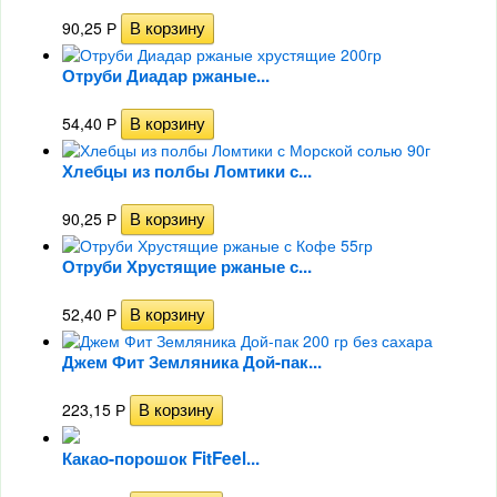
90,25
Р
Отруби Диадар ржаные...
54,40
Р
Хлебцы из полбы Ломтики с...
90,25
Р
Отруби Хрустящие ржаные с...
52,40
Р
Джем Фит Земляника Дой-пак...
223,15
Р
Какао-порошок FitFeel...