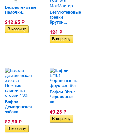
Безглютеновые
Палочки...
Безглютеновые
гренки
212,65
Крутон...
Р
124
Р
Вафли Bifrut
Черничные
Вафли
на...
Демидовская
49,25
забава...
Р
82,90
Р