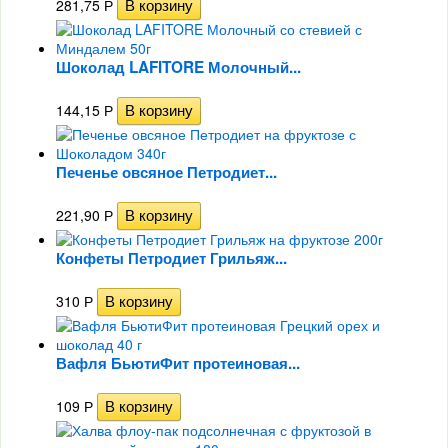
281,75
Р
Шоколад LAFITORE Молочный...
144,15
Р
Печенье овсяное Петродиет...
221,90
Р
Конфеты Петродиет Грильяж...
310
Р
Вафля БьютиФит протеиновая...
109
Р