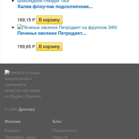
Халва флоу-пак подсолнечная...
169,15
Р
Печенье овсяное Петродиет...
199,65
Р
© 2026
Диетика
Магазин
Блог
Корзина
Подписаться
Оформить заказ
Новости