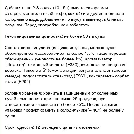
Добавлять по 2-3 ложки (10-15 г) вместо сахара или
сахарозаменителя в чай, кофе, коктейли и другие горячие и
холодные блюда, добавление по вкусу в выпечку, к блинам,
оладьям. Перед употреблением взболтать.
Рекомендованная дозировка: не более 30 г в сутки
Состав: сироп инулина (из цикория), вода, молоко сухое
обезжиренное массовой жира не более 1,5%, какао-порошок
обезжиренный (жирность не более 1%), ароматизатор
"Шоколад", лимонный кислота (Е330), комплексная пищевая
добавка "Тиксогам S" (смола акации, загуститель ксантановая
камедь), подсластитель стевиозид (Е960), консервант - сорбат
калия (Е202).
Условия хранения: хранить в защищенным от солнечных
лучей помещениях при t не выше 25 градусов, при
относительной влажности не более 75%. После вскрытия
упаковки продукт хранить в холодильнике(+-4С°) не более 7
суток.
Срок годности: 12 месяцев с даты изготовления