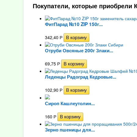
Покупатели, которые приобрели К
ФитПарад №10 ZIP 150г...
342,40
Р
Отруби Овсяные 200г Злаки...
69,75
Р
Леденцы Радоград Кедровые...
102,90
Р
Сироп Кашлеутолин...
160
Р
Зерно пшеницы для...