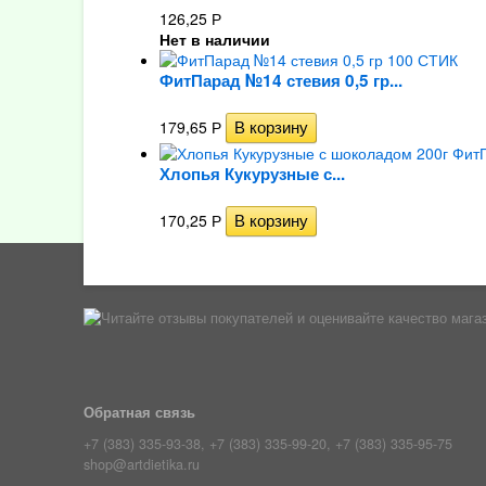
126,25
Р
Нет в наличии
ФитПарад №14 стевия 0,5 гр...
179,65
Р
Хлопья Кукурузные с...
170,25
Р
Обратная связь
+7 (383) 335-93-38, +7 (383) 335-99-20, +7 (383) 335-95-75
shop@artdietika.ru