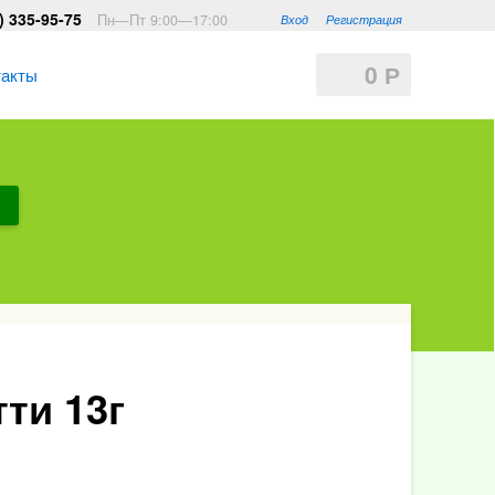
) 335-95-75
Пн—Пт 9:00—17:00
Вход
Регистрация
0
Р
такты
ти 13г