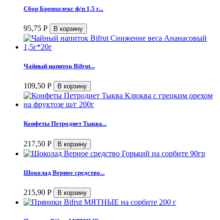
Сбор Бронхолекс ф/п 1,5 г...
95,75
Р
Чайный напиток Bifrut...
109,50
Р
Конфеты Петродиет Тыква...
217,50
Р
Шоколад Верное средство...
215,90
Р