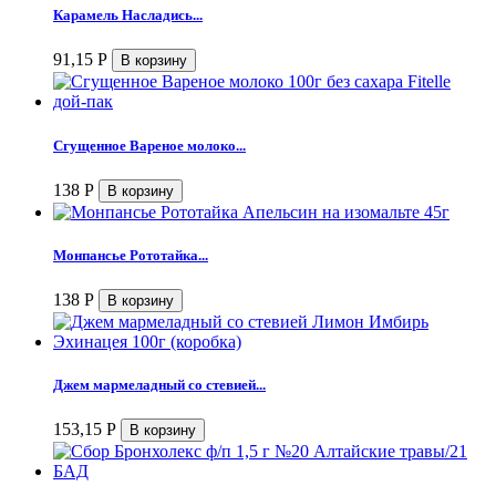
Карамель Насладись...
91,15
Р
Сгущенное Вареное молоко...
138
Р
Монпансье Рототайка...
138
Р
Джем мармеладный со стевией...
153,15
Р