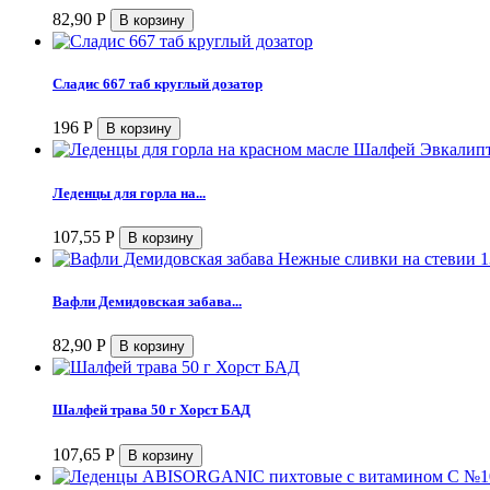
82,90
Р
Сладис 667 таб круглый дозатор
196
Р
Леденцы для горла на...
107,55
Р
Вафли Демидовская забава...
82,90
Р
Шалфей трава 50 г Хорст БАД
107,65
Р