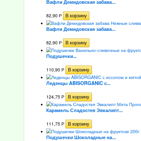
Вафли Демидовская забава...
82,90
Р
Вафли Демидовская забава...
82,90
Р
Подушечки...
110,90
Р
Леденцы ABISORGANIC с...
124,75
Р
Карамель Сладостея Эвкалипт...
111,75
Р
Подушечки Шоколадные на...