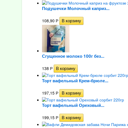
Подушечки Молочный каприз...
108,90
Р
Сгущенное молоко 100г без...
138
Р
Торт вафельный Крем-брюле...
197,15
Р
Торт вафельный Ореховый...
199,15
Р