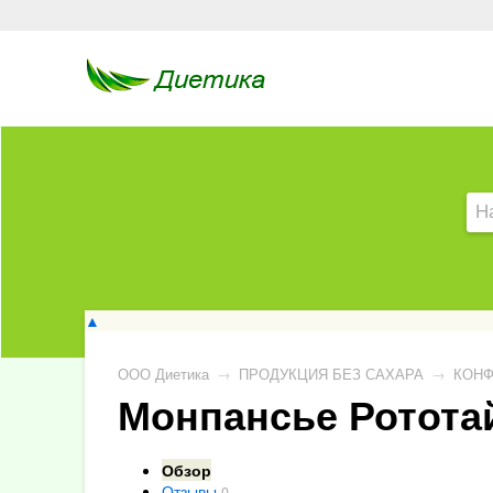
▲
ООО Диетика
→
ПРОДУКЦИЯ БЕЗ САХАРА
→
КОНФ
Монпансье Рототай
Обзор
Отзывы
0