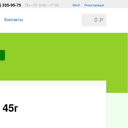
) 335-95-75
Пн—Пт 9:00—17:00
Вход
Регистрация
0
Контакты
Р
 45г