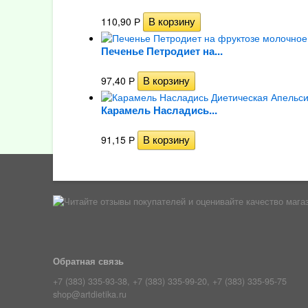
110,90
Р
Печенье Петродиет на...
97,40
Р
Карамель Насладись...
91,15
Р
Обратная связь
+7 (383) 335-93-38, +7 (383) 335-99-20, +7 (383) 335-95-75
shop@artdietika.ru