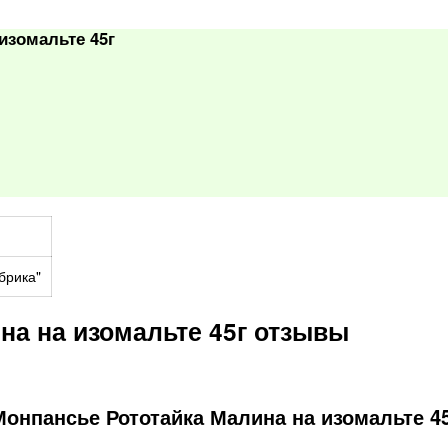
изомальте 45г
брика"
на на изомальте 45г отзывы
онпансье Рототайка Малина на изомальте 45