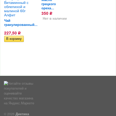
грецкого
ореха...
350
Р
Нет в наличии
Чай
гранулированный...
227,50
Р
© 2026
Диетика