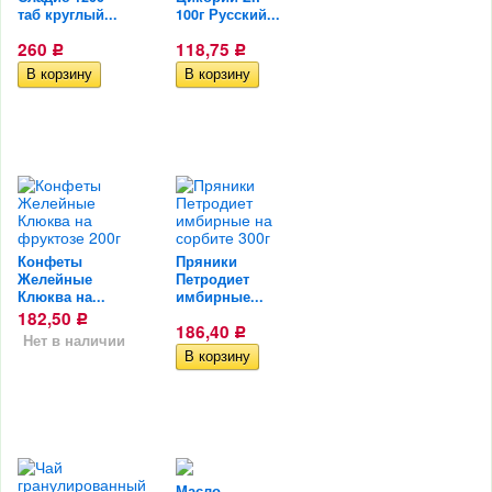
таб круглый...
100г Русский...
260
118,75
Р
Р
Конфеты
Пряники
Желейные
Петродиет
Клюква на...
имбирные...
182,50
Р
186,40
Р
Нет в наличии
Масло