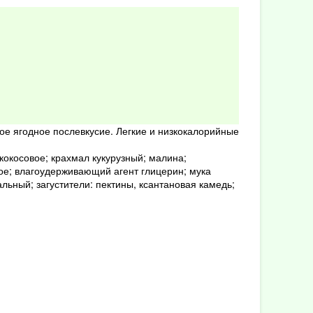
кое ягодное послевкусие. Легкие и низкокалорийные
кокосовое; крахмал кукурузный; малина;
ное; влагоудерживающий агент глицерин; мука
льный; загустители: пектины, ксантановая камедь;