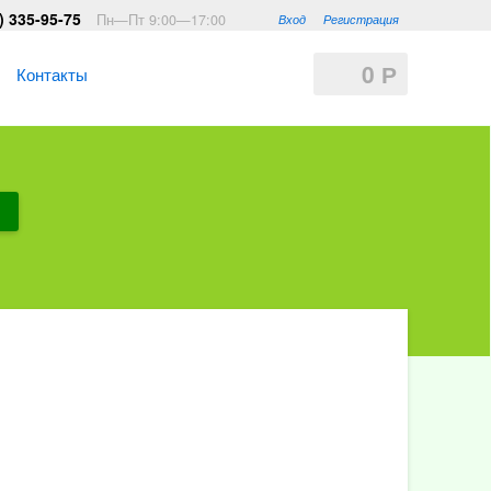
) 335-95-75
Пн—Пт 9:00—17:00
Вход
Регистрация
0
Р
Контакты