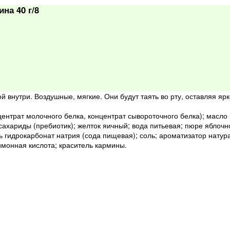
на 40 г/8
 внутри. Воздушные, мягкие. Они будут таять во рту, оставляя яр
ентрат молочного белка, концентрат сывороточного белка); масло 
осахариды (пребиотик); желток яичный; вода питьевая; пюре яблоч
 гидрокарбонат натрия (сода пищевая); соль; ароматизатор натура
имонная кислота; краситель кармины.