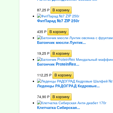
87,25
Р
ФитПарад №7 ZIP 250г
435
Р
Батончик мюсли Лунтик...
19,25
Р
Батончик ProteinRex...
112,25
Р
Леденцы РАДОГРАД Кедровые...
74,90
Р
Клетчатка Сибирская...