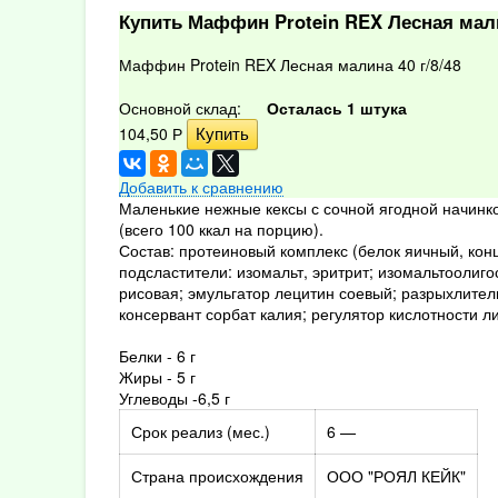
Купить Маффин Protein REX Лесная мали
Маффин Protein REX Лесная малина 40 г/8/48
Основной склад:
Осталась 1 штука
104,50
Р
Добавить к сравнению
Маленькие нежные кексы с сочной ягодной начинкой
(всего 100 ккал на порцию).
Состав: протеиновый комплекс (белок яичный, конц
подсластители: изомальт, эритрит; изомальтоолиг
рисовая; эмульгатор лецитин соевый; разрыхлитель
консервант сорбат калия; регулятор кислотности л
Белки - 6 г
Жиры - 5 г
Углеводы -6,5 г
Срок реализ (мес.)
6 —
Страна происхождения
ООО "РОЯЛ КЕЙК"