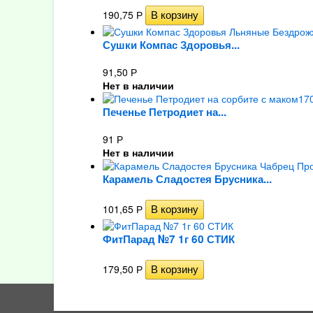
190,75
Р
Сушки Компас Здоровья...
91,50
Р
Нет в наличии
Печенье Петродиет на...
91
Р
Нет в наличии
Карамель Сладостея Брусника...
101,65
Р
ФитПарад №7 1г 60 СТИК
179,50
Р