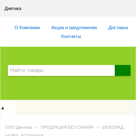
Диетика
О Компании
Акции и предложения
Доставка
Контакты
▲
ООО Диетика
→
ПРОДУКЦИЯ БЕЗ САХАРА
→
ШОКОЛАД,
ХАЛВА, КОЗИНАКИ
→