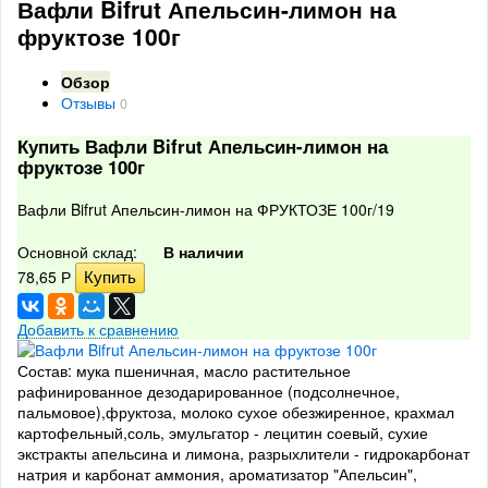
Вафли Bifrut Апельсин-лимон на
фруктозе 100г
Обзор
Отзывы
0
Купить Вафли Bifrut Апельсин-лимон на
фруктозе 100г
Вафли Bifrut Апельсин-лимон на ФРУКТОЗЕ 100г/19
Основной склад:
В наличии
78,65
Р
Добавить к сравнению
Состав: мука пшеничная, масло растительное
рафинированное дезодарированное (подсолнечное,
пальмовое),фруктоза, молоко сухое обезжиренное, крахмал
картофельный,соль, эмульгатор - лецитин соевый, сухие
экстракты апельсина и лимона, разрыхлители - гидрокарбонат
натрия и карбонат аммония, ароматизатор "Апельсин",