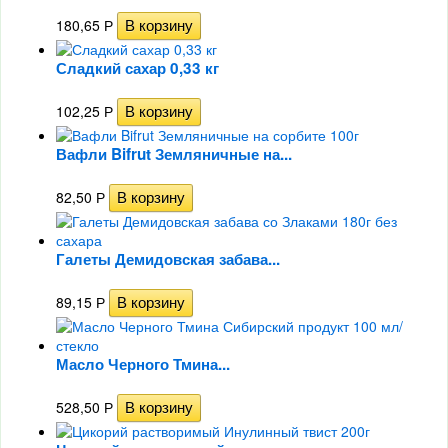
180,65
Р
Сладкий сахар 0,33 кг
102,25
Р
Вафли Bifrut Земляничные на...
82,50
Р
Галеты Демидовская забава...
89,15
Р
Масло Черного Тмина...
528,50
Р