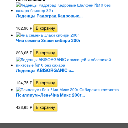
Леденцы Радоград Кедровые...
102,90
Р
Чиа семена Злаки сибири 200г
293,65
Р
Леденцы ABISORGANIC с...
124,75
Р
Псиллиум+Лен+Чиа Микс 200г...
428,65
Р