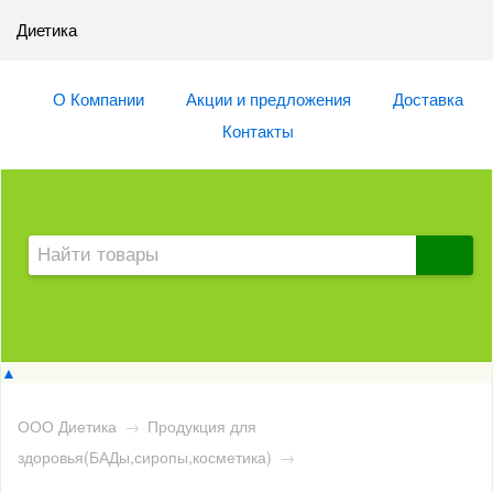
Диетика
О Компании
Акции и предложения
Доставка
Контакты
▲
ООО Диетика
→
Продукция для
здоровья(БАДы,сиропы,косметика)
→