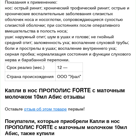
Показания к применению:
нос: острый ринит; хронический трофический ринит; острые и
хронические воспалительные заболевания слизистых
оболочек носа и носоглотки, сопровождающиеся сухостью
слизистой оболочки; при состояниях после оперативного
вмешательства в полость носа;
уши: наружный отит; шум в ушах и голове; не гнойный
средний отит; заложенность уха; воспаление слуховой трубы;
боли и прострелы в ушах; воспаление внутреннего уха;
серная пробка; нормализация состояния и функции слухового
нерва и барабанной перепонки.
Срок реализ (мес.)
12 —
Страна происхождения
ООО "Урал"
Капли в нос ПРОПОЛИС FORTE с маточным
молочком 10мл Абис отзывы
Оставьте
отзыв об этом товаре
первым!
Покупатели, которые приобрели Капли в нос
ПРОПОЛИС FORTE с маточным молочком 10мл
Абис, также купили