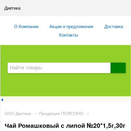
Диетика
О Компании
Акции и предложения
Доставка
Контакты
▲
ООО Диетика
→
Продукция ПОЛЕЗЗНО
→
Чай Ромашковый с липой №20*1,5г,30г