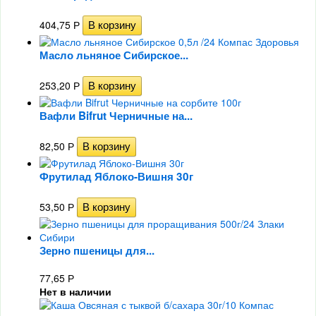
404,75
Р
Масло льняное Сибирское...
253,20
Р
Вафли Bifrut Черничные на...
82,50
Р
Фрутилад Яблоко-Вишня 30г
53,50
Р
Зерно пшеницы для...
77,65
Р
Нет в наличии