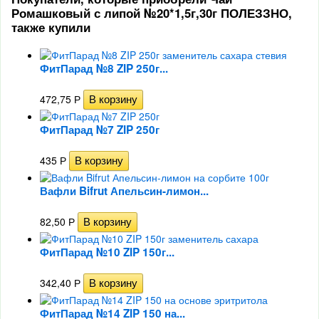
Ромашковый с липой №20*1,5г,30г ПОЛЕЗЗНО,
также купили
ФитПарад №8 ZIP 250г...
472,75
Р
ФитПарад №7 ZIP 250г
435
Р
Вафли Bifrut Апельсин-лимон...
82,50
Р
ФитПарад №10 ZIP 150г...
342,40
Р
ФитПарад №14 ZIP 150 на...