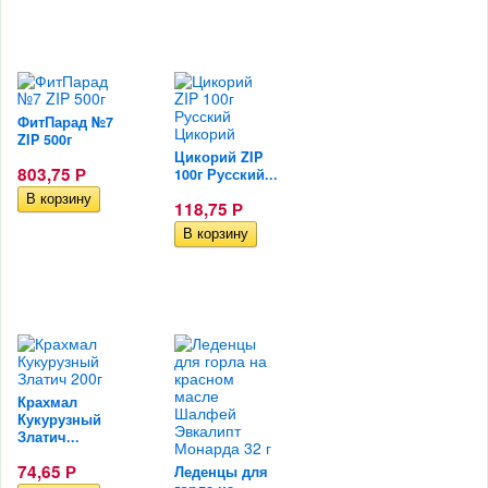
ФитПарад №7
ZIP 500г
Цикорий ZIP
803,75
Р
100г Русский...
118,75
Р
Крахмал
Кукурузный
Златич...
74,65
Р
Леденцы для