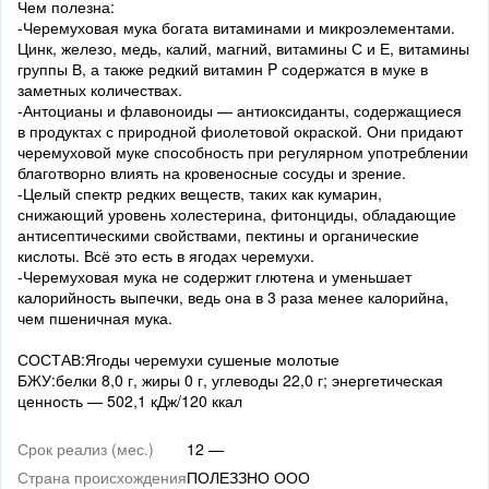
Чем полезна:
-Черемуховая мука богата витаминами и микроэлементами.
Цинк, железо, медь, калий, магний, витамины С и Е, витамины
группы В, а также редкий витамин P содержатся в муке в
заметных количествах.
-Антоцианы и флавоноиды — антиоксиданты, содержащиеся
в продуктах с природной фиолетовой окраской. Они придают
черемуховой муке способность при регулярном употреблении
благотворно влиять на кровеносные сосуды и зрение.
-Целый спектр редких веществ, таких как кумарин,
снижающий уровень холестерина, фитонциды, обладающие
антисептическими свойствами, пектины и органические
кислоты. Всё это есть в ягодах черемухи.
-Черемуховая мука не содержит глютена и уменьшает
калорийность выпечки, ведь она в 3 раза менее калорийна,
чем пшеничная мука.
СОСТАВ:Ягоды черемухи сушеные молотые
БЖУ:белки 8,0 г, жиры 0 г, углеводы 22,0 г; энергетическая
ценность — 502,1 кДж/120 ккал
Срок реализ (мес.)
12 —
Страна происхождения
ПОЛЕЗЗНО ООО