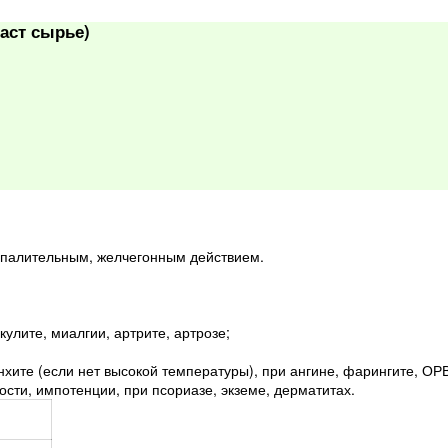
аст сырье)
спалительным, желчегонным действием.
улите, миалгии, артрите, артрозе;
нхите (если нет высокой температуры), при ангине, фарингите, ОР
ости, импотенции, при псориазе, экземе, дерматитах.