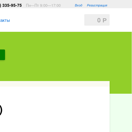
) 335-95-75
Пн—Пт 9:00—17:00
Вход
Регистрация
0
Р
такты
)