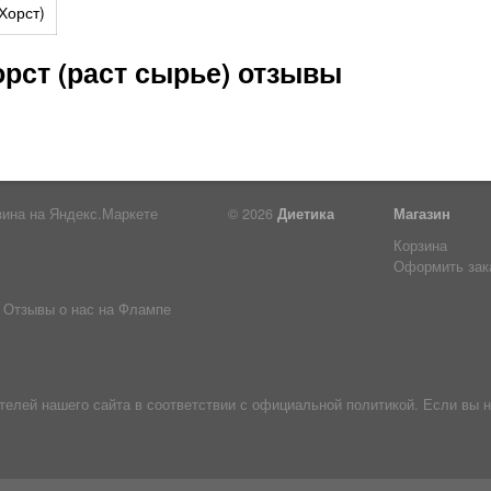
Хорст)
рст (раст сырье) отзывы
© 2026
Диетика
Магазин
Корзина
Оформить зак
Отзывы о нас на Флампе
лей нашего сайта в соответствии с официальной политикой. Если вы н