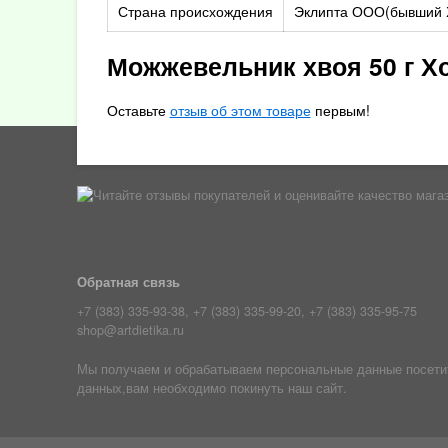
Страна происхождения
Эклипта ООО(бывший 
Можжевельник хвоя 50 г Хо
Оставьте
отзыв об этом товаре
первым!
Обратная связь
+7 (383) 335-93-38, +7 (383) 335-99-20, +7 (383) 335-95-75
shop@artdietika.ru
Мы получаем и обрабатываем персональные данные посетите
данных,вам необходимо покинуть наш сайт.