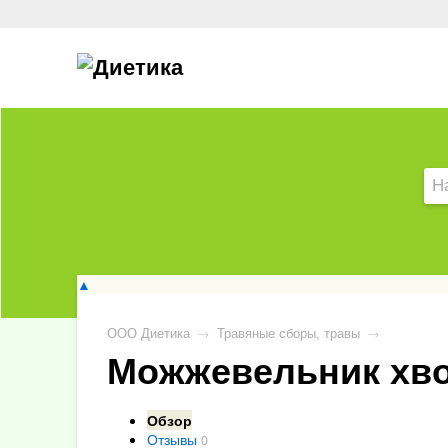
▲
ООО Диетика
→
Травяные сборы, травы
→
Можжевельник хвоя
Обзор
Отзывы
0