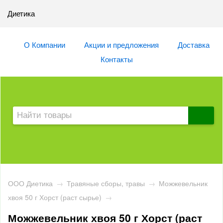
Диетика
О Компании
Акции и предложения
Доставка
Контакты
ООО Диетика
→
Травяные сборы, травы
→
Можжевельник
хвоя 50 г Хорст (раст сырье)
→
Можжевельник хвоя 50 г Хорст (раст