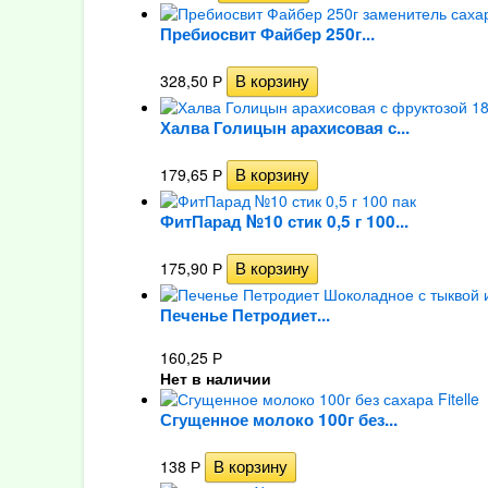
Пребиосвит Файбер 250г...
328,50
Р
Халва Голицын арахисовая с...
179,65
Р
ФитПарад №10 стик 0,5 г 100...
175,90
Р
Печенье Петродиет...
160,25
Р
Нет в наличии
Сгущенное молоко 100г без...
138
Р