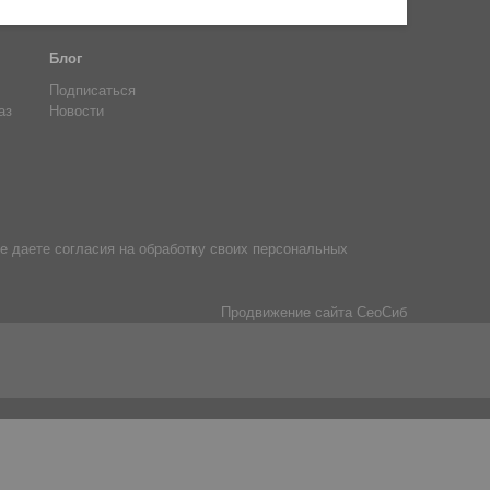
Блог
Подписаться
аз
Новости
е даете согласия на обработку своих персональных
Продвижение сайта
СеоСиб