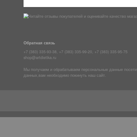
Обратная связь
+7 (383) 335-93-38, +7 (383) 335-99-20, +7 (383) 335-95-75
shop@artdietika.ru
Мы получаем и обрабатываем персональные данные посетите
данных,вам необходимо покинуть наш сайт.