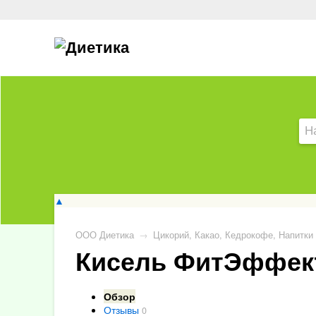
▲
ООО Диетика
→
Цикорий, Какао, Кедрокофе, Напитки
Кисель ФитЭффект
Обзор
Отзывы
0