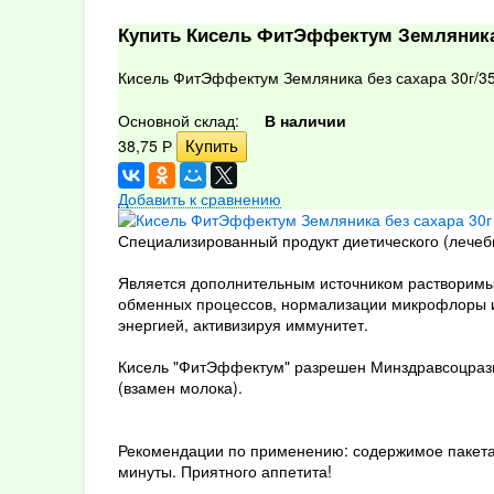
Купить Кисель ФитЭффектум Земляника 
Кисель ФитЭффектум Земляника без сахара 30г/3
Основной склад:
В наличии
38,75
Р
Добавить к сравнению
Специализированный продукт диетического (лечеб
Является дополнительным источником растворимых
обменных процессов, нормализации микрофлоры и
энергией, активизируя иммунитет.
Кисель "ФитЭффектум" разрешен Минздравсоцразв
(взамен молока).
Рекомендации по применению: содержимое пакета-с
минуты. Приятного аппетита!