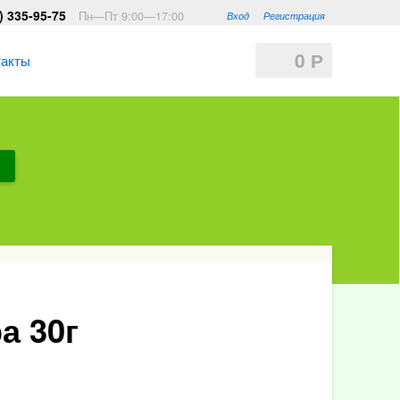
) 335-95-75
Пн—Пт 9:00—17:00
Вход
Регистрация
0
Р
такты
а 30г