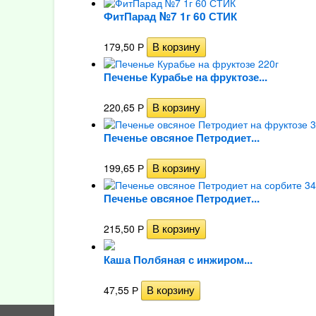
ФитПарад №7 1г 60 СТИК
179,50
Р
Печенье Курабье на фруктозе...
220,65
Р
Печенье овсяное Петродиет...
199,65
Р
Печенье овсяное Петродиет...
215,50
Р
Каша Полбяная с инжиром...
47,55
Р