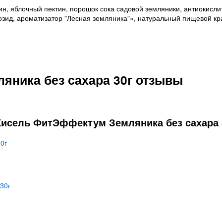
лин, яблочный пектин, порошок сока садовой земляники, антиокисл
озид, ароматизатор "Лесная земляника"», натуральный пищевой кр
ника без сахара 30г отзывы
Кисель ФитЭффектум Земляника без сахара 3