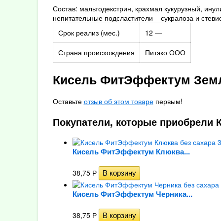
Состав: мальтодекстрин, крахмал кукурузный, ину
непитательные подсластители – сукралоза и стеви
Срок реализ (мес.)
12 —
Страна происхождения
Питэко ООО
Кисель ФитЭффектум Земля
Оставьте
отзыв об этом товаре
первым!
Покупатели, которые приобрели 
Кисель ФитЭффектум Клюква...
38,75
Р
Кисель ФитЭффектум Черника...
38,75
Р