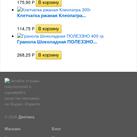
175,90
Р
Клетчатка ржаная Клеопатра...
114,75
Р
Гранола Шоколадная ПОЛЕЗЗНО...
268,25
Р
© 2026
Диетика
Магазин
Блог