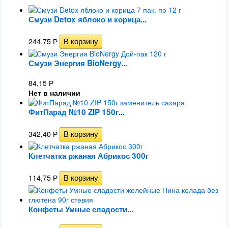
Смузи Detox яблоко и корица...
244,75
Р
Смузи Энергия BioNergy...
84,15
Р
Нет в наличии
ФитПарад №10 ZIP 150г...
342,40
Р
Клетчатка ржаная Абрикос 300г
114,75
Р
Конфеты Умные сладости...