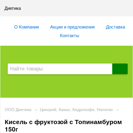
Диетика
О Компании
Акции и предложения
Доставка
Контакты
ООО Диетика
→
Цикорий, Какао, Кедрокофе, Напитки
→
Кисель с фруктозой с Топинамбуром
150г