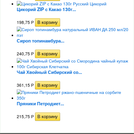
Цикорий ZIP с Какао 130г...
198,75
Р
Сироп топинамбура...
240,75
Р
Чай Хвойный Сибирский со...
361,15
Р
Пряники Петродиет...
215,75
Р