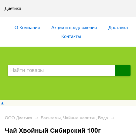
Диетика
О Компании
Акции и предложения
Доставка
Контакты
▲
ООО Диетика
→
Бальзамы, Чайные напитки, Вода
→
Чай Хвойный Сибирский 100г