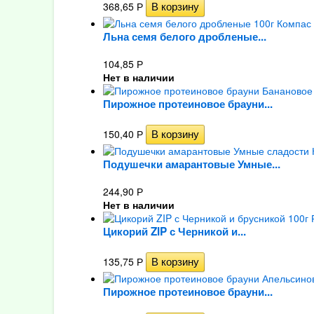
368,65
Р
Льна семя белого дробленые...
104,85
Р
Нет в наличии
Пирожное протеиновое брауни...
150,40
Р
Подушечки амарантовые Умные...
244,90
Р
Нет в наличии
Цикорий ZIP с Черникой и...
135,75
Р
Пирожное протеиновое брауни...