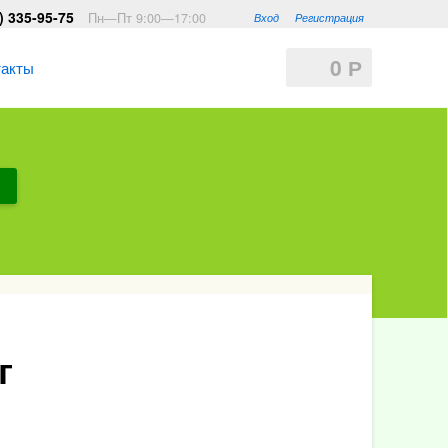
) 335-95-75
Пн—Пт 9:00—17:00
Вход
Регистрация
0
Р
такты
г