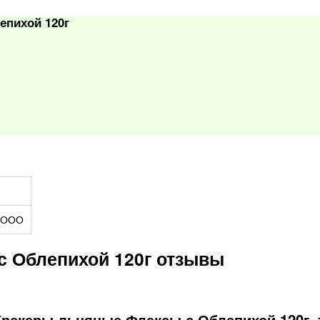
епихой 120г
 ООО
с Облепихой 120г отзывы
Крекеры льняные Флаксы с Облепихой 120г, 