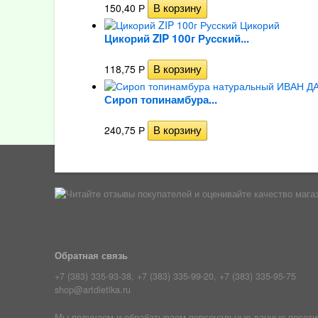
150,40
Р
Цикорий ZIP 100г Русский...
118,75
Р
Сироп топинамбура...
240,75
Р
Обратная связь
+7 (383) 335-93-38, +7 (383) 335-99-20, +7 (383) 335-95-75
shop@artdietika.ru
Мы получаем и обрабатываем персональные данные посетите