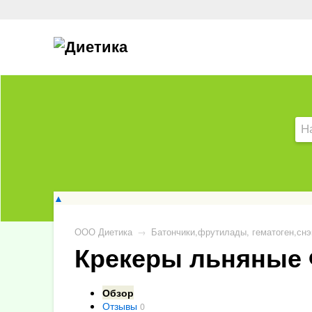
▲
ООО Диетика
→
Батончики,фрутилады, гематоген,снэ
Крекеры льняные 
Обзор
Отзывы
0