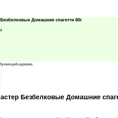
Безбелковые Домашние спагетти 80г
4
абухающий,куркума.
астер Безбелковые Домашние спаге