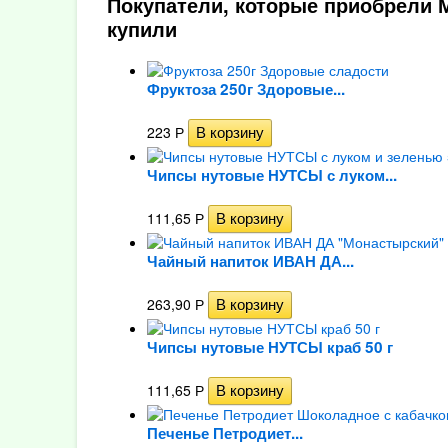
Покупатели, которые приобрели 
купили
Фруктоза 250г Здоровые...
223
Р
Чипсы нутовые НУТСЫ с луком...
111,65
Р
Чайный напиток ИВАН ДА...
263,90
Р
Чипсы нутовые НУТСЫ краб 50 г
111,65
Р
Печенье Петродиет...