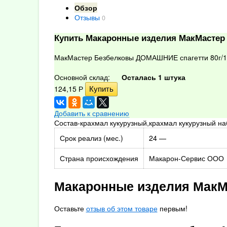
Обзор
Отзывы
0
Купить Макаронные изделия МакМастер 
МакМастер Безбелковы ДОМАШНИЕ спагетти 80г/1
Основной склад:
Осталась 1 штука
124,15
Р
Добавить к сравнению
Состав-крахмал кукурузный,крахмал кукурузный н
Срок реализ (мес.)
24 —
Страна происхождения
Макарон-Сервис ООО
Макаронные изделия МакМ
Оставьте
отзыв об этом товаре
первым!