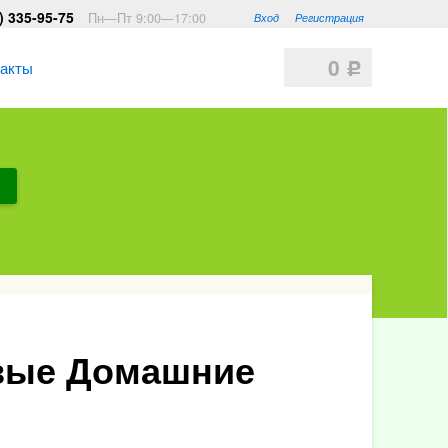
) 335-95-75
Пн—Пт 9:00—17:00
Вход
Регистрация
0
такты
Р
вые Домашние