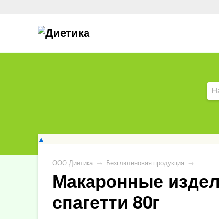
▲
ООО Диетика
→
Безглютеновая продукция
→
Макаронные издел
спагетти 80г