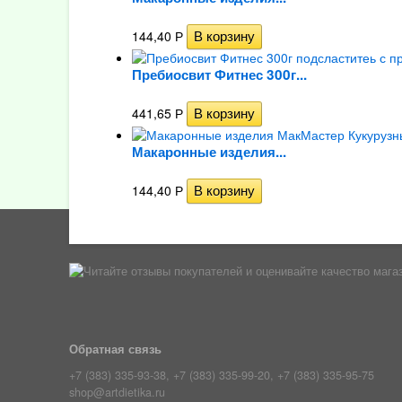
144,40
Р
Пребиосвит Фитнес 300г...
441,65
Р
Макаронные изделия...
144,40
Р
Обратная связь
+7 (383) 335-93-38, +7 (383) 335-99-20, +7 (383) 335-95-75
shop@artdietika.ru