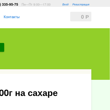
) 335-95-75
Пн—Пт 9:00—17:00
Вход
Регистрация
0
Р
Контакты
0г на сахаре