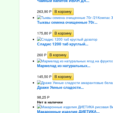
Чайный напиток ИВАН ДА...
263,90
Р
Тыквы семена очищенные 70г...
175,80
Р
Сладис 1200 таб круглый...
260
Р
Мармелад из натуральных...
145,50
Р
Драже Умные сладости...
98,25
Р
Нет в наличии
Макаронные изделия ДИЕТИКА...