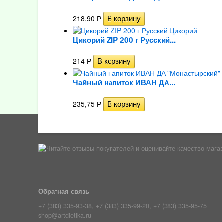
218,90
Р
Цикорий ZIP 200 г Русский...
214
Р
Чайный напиток ИВАН ДА...
235,75
Р
Обратная связь
+7 (383) 335-93-38, +7 (383) 335-99-20, +7 (383) 335-95-75
shop@artdietika.ru