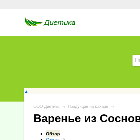
▲
ООО Диетика
→
Продукция на сахаре
→
Варенье из Соснов
Обзор
Отзывы
0