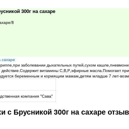
усникой 300г на сахаре
ахаре/8
гриппе,при заболевании дыхательных путей,сухом кашле,пневмони
ействие.Содержит витамины С,В,Р,эфирные масла.Помогает при 
ндуется беременным и кормящим мамам,детям младше 7 лет-возм
дственная компания "Сава"
и с Брусникой 300г на сахаре отзы