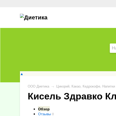
▲
ООО Диетика
→
Цикорий, Какао, Кедрокофе, Напитки
Кисель Здравко Кл
Обзор
Отзывы
0