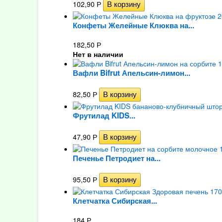
102,90
Р
Конфеты Желейные Клюква на...
182,50
Р
Нет в наличии
Вафли Bifrut Апельсин-лимон...
82,50
Р
Фрутилад KIDS...
47,90
Р
Печенье Петродиет на...
95,50
Р
Клетчатка Сибирская...
184
Р