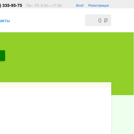
) 335-95-75
Пн—Пт 9:00—17:00
Вход
Регистрация
0
такты
Р