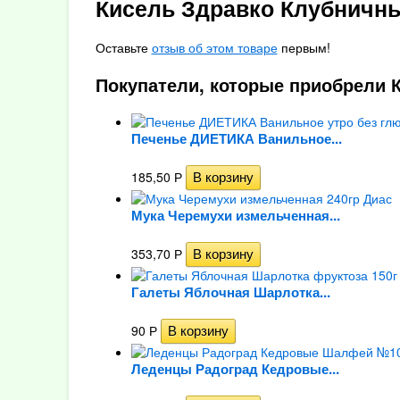
Кисель Здравко Клубничны
Оставьте
отзыв об этом товаре
первым!
Покупатели, которые приобрели К
Печенье ДИЕТИКА Ванильное...
185,50
Р
Мука Черемухи измельченная...
353,70
Р
Галеты Яблочная Шарлотка...
90
Р
Леденцы Радоград Кедровые...