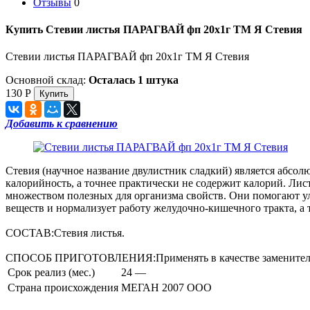
Отзывы
0
Купить Стевии листья ПАРАГВАЙ фп 20х1г ТМ Я Стевия
Стевии листья ПАРАГВАЙ фп 20х1г ТМ Я Стевия
Основной склад:
Осталась 1 штука
130
Р
Добавить к сравнению
Стевия (научное название двулистник сладкий) является абсо
калорийность, а точнее практически не содержит калорий. Лис
множеством полезных для организма свойств. Они помогают ул
веществ и нормализует работу желудочно-кишечного тракта, а
СОСТАВ:Стевия листья.
СПОСОБ ПРИГОТОВЛЕНИЯ:Применять в качестве заменителя саха
Срок реализ (мес.)
24 —
Страна происхождения
МЕГАН 2007 ООО