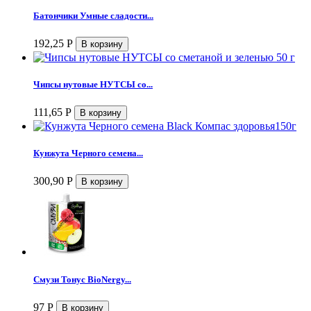
Батончики Умные сладости...
192,25
Р
Чипсы нутовые НУТСЫ со...
111,65
Р
Кунжута Черного семена...
300,90
Р
Смузи Тонус BioNergy...
97
Р