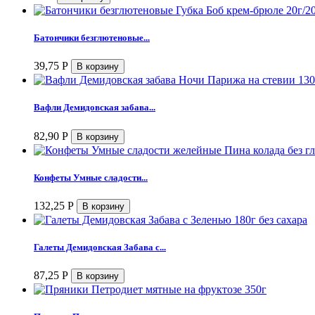
Батончики безглютеновые...
39,75
Р
Вафли Демидовская забава...
82,90
Р
Конфеты Умные сладости...
132,25
Р
Галеты Демидовская Забава с...
87,25
Р