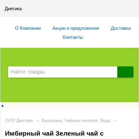
Диетика
О Компании
Акции и предложения
Доставка
Контакты
▲
ООО Диетика
→
Бальзамы, Чайные напитки, Вода
→
Имбирный чай Зеленый чай с