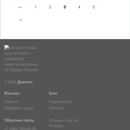
←
1
2
3
4
5
→
© 2026
Диетика
Магазин
Блог
Корзина
Подписаться
Оформить заказ
Новости
Обратная связь
Отзывы о нас на
Флампе
+7 (383) 335-93-38,