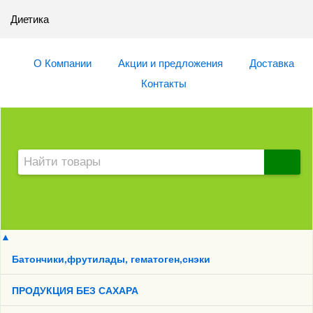
Диетика
О Компании
Акции и предложения
Доставка
Контакты
▲
Батончики,фрутилады, гематоген,снэки
ПРОДУКЦИЯ БЕЗ САХАРА